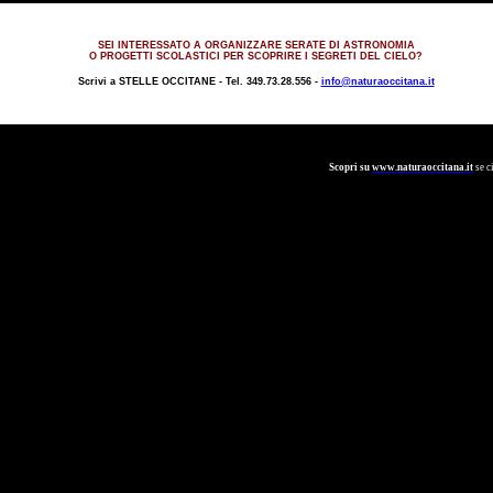
SEI INTERESSATO A ORGANIZZARE SERATE DI ASTRONOMIA
O PROGETTI SCOLASTICI PER SCOPRIRE I SEGRETI DEL CIELO?
Scrivi a
STELLE OCCITANE -
Tel. 349.73.28.556 -
info@naturaoccitana.it
Scopri su
www.naturaoccitana.it
se c