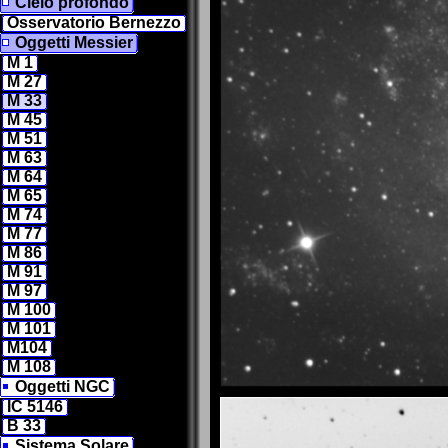
Cielo profondo
Osservatorio Bernezzo
Oggetti Messier
M 1
M 27
M 33
M 45
M 51
M 63
M 64
M 65
M 74
M 77
M 86
M 91
M 97
M 100
M 101
M104
M 108
Oggetti NGC
IC 5146
B 33
Sistema Solare