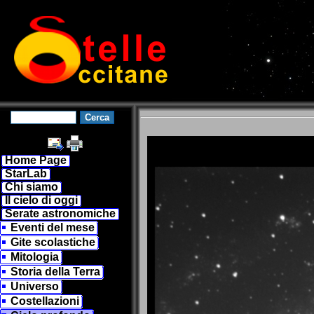
Home Page
StarLab
Chi siamo
Il cielo di oggi
Serate astronomiche
Eventi del mese
Gite scolastiche
Mitologia
Storia della Terra
Universo
Costellazioni