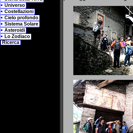
Universo
Costellazioni
Cielo profondo
Sistema Solare
Asteroidi
Lo Zodiaco
Ricerca