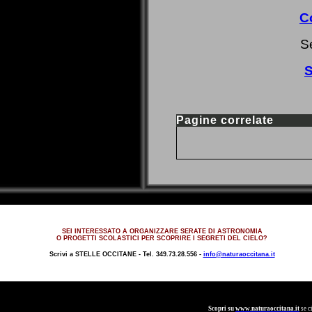
C
S
S
Pagine correlate
SEI INTERESSATO A ORGANIZZARE SERATE DI ASTRONOMIA
O PROGETTI SCOLASTICI PER SCOPRIRE I SEGRETI DEL CIELO?
Scrivi a
STELLE OCCITANE -
Tel. 349.73.28.556 -
info@naturaoccitana.it
Scopri su
www.naturaoccitana.it
se c