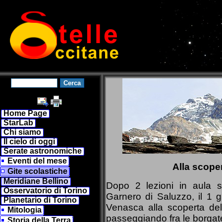
Home Page
StarLab
Chi siamo
Il cielo di oggi
Serate astronomiche
Eventi del mese
Alla scoper
Gite scolastiche
Meridiane Bellino
Dopo 2 lezioni in aula s
Osservatorio di Torino
Garnero di Saluzzo, il 1 g
Planetario di Torino
Venasca alla scoperta del
Mitologia
passeggiando fra le borgate 
Storia della Terra