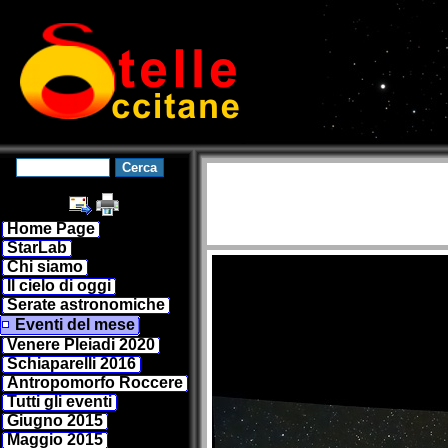
Home Page
StarLab
Chi siamo
Il cielo di oggi
Serate astronomiche
Eventi del mese
Venere Pleiadi 2020
Schiaparelli 2016
Antropomorfo Roccere
Tutti gli eventi
Giugno 2015
Maggio 2015