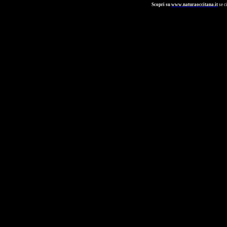
Scopri su
www.naturaoccitana.it
se c