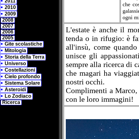
2011
che cos
2010
galassi
2009
ogni mi
2008
2007
L'estate è anche il mo
2006
tenda o in rifugio: è f
2005
Gite scolastiche
all'insù, come quando
Mitologia
unisce gli appassionati
Storia della Terra
sempre alla ricerca di c
Universo
Costellazioni
che magari ha viaggiat
Cielo profondo
nostri occhi.
Sistema Solare
Complimenti a Marco, P
Asteroidi
Lo Zodiaco
con le loro immagini!
Ricerca