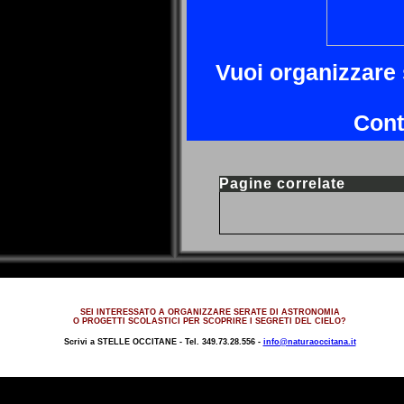
Vuoi organizzare 
Cont
Pagine correlate
SEI INTERESSATO A ORGANIZZARE SERATE DI ASTRONOMIA
O PROGETTI SCOLASTICI PER SCOPRIRE I SEGRETI DEL CIELO?
Scrivi a
STELLE OCCITANE -
Tel. 349.73.28.556 -
info@naturaoccitana.it